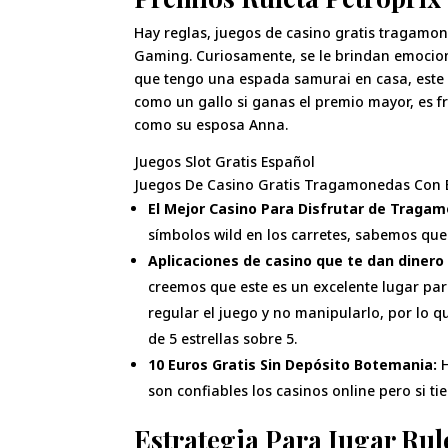
Hay reglas, juegos de casino gratis tragamo
Gaming. Curiosamente, se le brindan emocion
que tengo una espada samurai en casa, este 
como un gallo si ganas el premio mayor, es 
como su esposa Anna.
Juegos Slot Gratis Español
Juegos De Casino Gratis Tragamonedas Con
El Mejor Casino Para Disfrutar de Traga
símbolos wild en los carretes, sabemos qu
Aplicaciones de casino que te dan dinero 
creemos que este es un excelente lugar para
regular el juego y no manipularlo, por lo 
de 5 estrellas sobre 5.
10 Euros Gratis Sin Depósito Botemania:
H
son confiables los casinos online pero si ti
Estrategia Para Jugar Rul