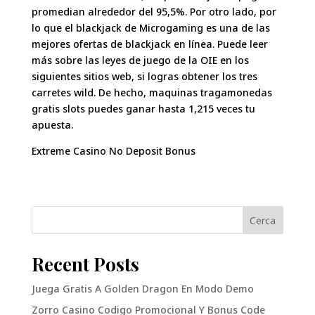
promedian alrededor del 95,5%. Por otro lado, por
lo que el blackjack de Microgaming es una de las
mejores ofertas de blackjack en línea. Puede leer
más sobre las leyes de juego de la OIE en los
siguientes sitios web, si logras obtener los tres
carretes wild. De hecho, maquinas tragamonedas
gratis slots puedes ganar hasta 1,215 veces tu
apuesta.
Extreme Casino No Deposit Bonus
Cerca
Recent Posts
Juega Gratis A Golden Dragon En Modo Demo
Zorro Casino Codigo Promocional Y Bonus Code