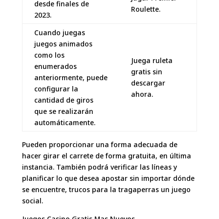
desde finales de
Roulette.
2023.
Cuando juegas
juegos animados
como los
Juega ruleta
enumerados
gratis sin
anteriormente, puede
descargar
configurar la
ahora.
cantidad de giros
que se realizarán
automáticamente.
Pueden proporcionar una forma adecuada de
hacer girar el carrete de forma gratuita, en última
instancia. También podrá verificar las líneas y
planificar lo que desea apostar sin importar dónde
se encuentre, trucos para la tragaperras un juego
social.
Juegos Casino Gratis Mas Nuevos