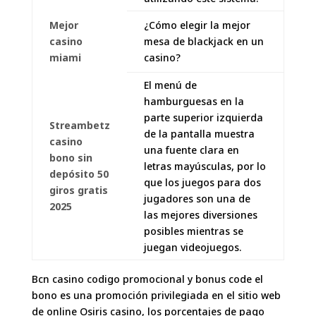
Mejor
¿Cómo elegir la mejor
casino
mesa de blackjack en un
miami
casino?
El menú de
hamburguesas en la
parte superior izquierda
Streambetz
de la pantalla muestra
casino
una fuente clara en
bono sin
letras mayúsculas, por lo
depósito 50
que los juegos para dos
giros gratis
jugadores son una de
2025
las mejores diversiones
posibles mientras se
juegan videojuegos.
Bcn casino codigo promocional y bonus code el
bono es una promoción privilegiada en el sitio web
de online Osiris casino, los porcentajes de pago