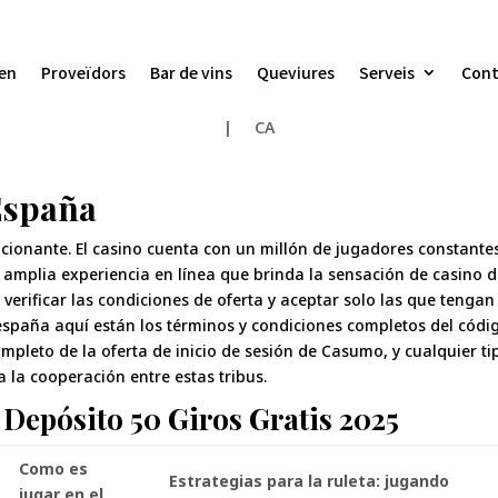
España
en
Proveïdors
Bar de vins
Queviures
Serveis
Cont
CA
España
cionante. El casino cuenta con un millón de jugadores constante
 amplia experiencia en línea que brinda la sensación de casino d
verificar las condiciones de oferta y aceptar solo las que tengan
españa aquí están los términos y condiciones completos del códi
pleto de la oferta de inicio de sesión de Casumo, y cualquier ti
a la cooperación entre estas tribus.
Depósito 50 Giros Gratis 2025
Como es
Estrategias para la ruleta: jugando
jugar en el