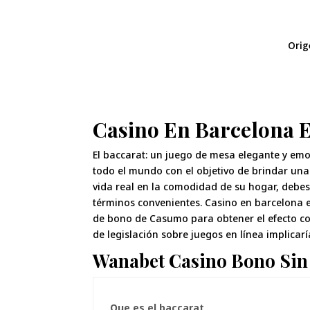
Casino En Barcelona 
Orig
by
|
març 3, 2025
| Sense categoria
Casino En Barcelona 
El baccarat: un juego de mesa elegante y emo
todo el mundo con el objetivo de brindar una
vida real en la comodidad de su hogar, debes 
términos convenientes. Casino en barcelona 
de bono de Casumo para obtener el efecto com
de legislación sobre juegos en línea implicarí
Wanabet Casino Bono Sin 
Que es el baccarat