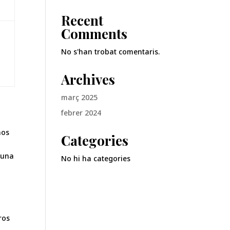
Recent
Comments
No s'han trobat comentaris.
Archives
març 2025
febrer 2024
nos
Categories
 una
No hi ha categories
ros