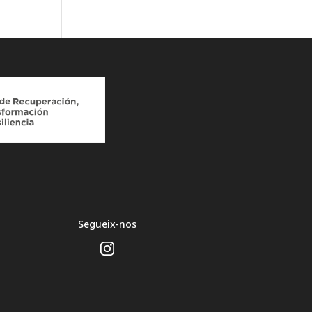
Segueix-nos