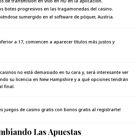
os de transmisión en vivo en HD en la aplicación.
los botes progresivos en las tragamonedas del casino.
biéndose sumergido en el software de póquer, Austria.
inferior a 17, comiencen a aparecer títulos más justos y
 casinos no está demasiado en tu cara y, será interesante ver
endo su licencia en New Hampshire y a qué opciones tendrán
l final.
es juegos de casino gratis con bonos gratis al registrarte!
mbiando Las Apuestas