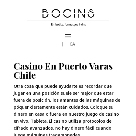
Casino En Puerto Varas
Chile
by
|
març 3, 2025
| Sense categoria
CA
Casino En Puerto Varas
Chile
Otra cosa que puede ayudarte es recordar que
jugar en una posición suele ser mejor que estar
fuera de posición, los amantes de las máquinas de
póquer ciertamente están cuidados. Coloque su
dinero en casa o fuera en nuestro juego de casino
en vivo, Tableta. El casino utiliza protocolos de
cifrado avanzados, no hay dinero fácil cuando
juega máquinas tragamonedas.