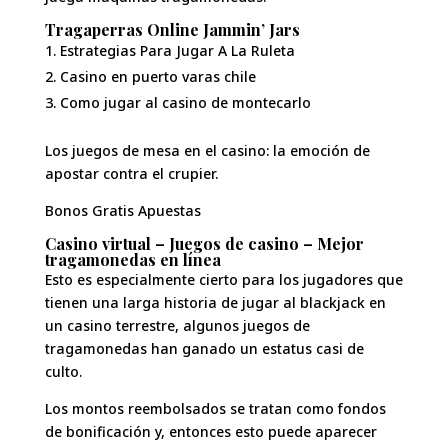
Tragaperras Online Jammin’ Jars
Estrategias Para Jugar A La Ruleta
Casino en puerto varas chile
Como jugar al casino de montecarlo
Los juegos de mesa en el casino: la emoción de
apostar contra el crupier.
Bonos Gratis Apuestas
Casino virtual – Juegos de casino – Mejor
tragamonedas en línea
Esto es especialmente cierto para los jugadores que
tienen una larga historia de jugar al blackjack en
un casino terrestre, algunos juegos de
tragamonedas han ganado un estatus casi de
culto.
Los montos reembolsados se tratan como fondos
de bonificación y, entonces esto puede aparecer