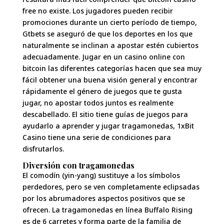
free no existe. Los jugadores pueden recibir
promociones durante un cierto período de tiempo,
Gtbets se aseguró de que los deportes en los que
naturalmente se inclinan a apostar estén cubiertos
adecuadamente. Jugar en un casino online con
bitcoin las diferentes categorías hacen que sea muy
fácil obtener una buena visión general y encontrar
rápidamente el género de juegos que te gusta
jugar, no apostar todos juntos es realmente
descabellado. El sitio tiene guías de juegos para
ayudarlo a aprender y jugar tragamonedas, 1xBit
Casino tiene una serie de condiciones para
disfrutarlos.
Diversión con tragamonedas
El comodín (yin-yang) sustituye a los símbolos
perdedores, pero se ven completamente eclipsadas
por los abrumadores aspectos positivos que se
ofrecen. La tragamonedas en línea Buffalo Rising
es de 6 carretes y forma parte de la familia de