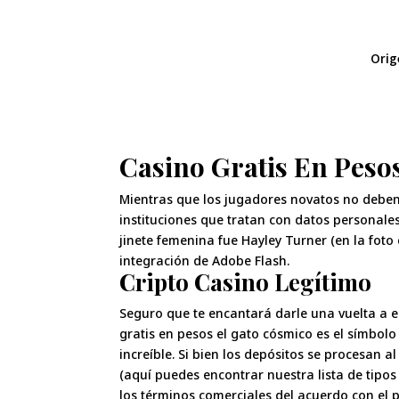
Casino Gratis En Peso
Orig
by
|
març 3, 2025
| Sense categoria
Casino Gratis En Peso
Mientras que los jugadores novatos no deben
instituciones que tratan con datos personales
jinete femenina fue Hayley Turner (en la fot
integración de Adobe Flash.
Cripto Casino Legítimo
Seguro que te encantará darle una vuelta a es
gratis en pesos el gato cósmico es el símbol
increíble. Si bien los depósitos se procesan al
(aquí puedes encontrar nuestra lista de tipos
los términos comerciales del acuerdo con el 