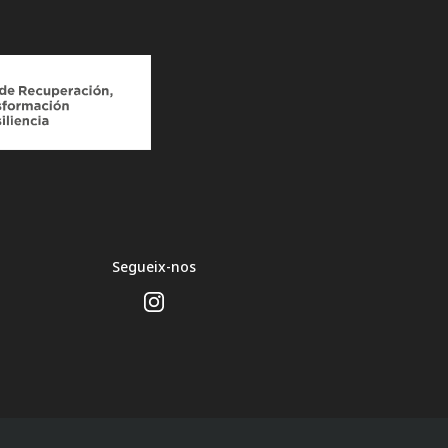
Segueix-nos