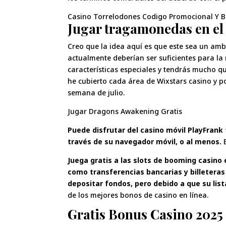
Casino Torrelodones Codigo Promocional Y 
Jugar tragamonedas en el
Creo que la idea aquí es que este sea un amb
actualmente deberían ser suficientes para la
características especiales y tendrás mucho qu
he cubierto cada área de Wixstars casino y p
semana de julio.
Jugar Dragons Awakening Gratis
Puede disfrutar del casino móvil PlayFrank
través de su navegador móvil, o al menos.
Juega gratis a las slots de booming casin
como transferencias bancarias y billeteras
depositar fondos, pero debido a que su lis
de los mejores bonos de casino en línea.
Gratis Bonus Casino 2025