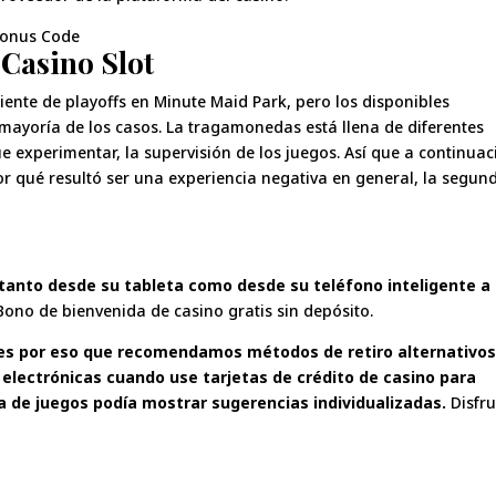
Bonus Code
 Casino Slot
iente de playoffs en Minute Maid Park, pero los disponibles
 mayoría de los casos. La tragamonedas está llena de diferentes
e experimentar, la supervisión de los juegos. Así que a continuac
or qué resultó ser una experiencia negativa en general, la segun
 tanto desde su tableta como desde su teléfono inteligente a
Bono de bienvenida de casino gratis sin depósito.
o es por eso que recomendamos métodos de retiro alternativo
 electrónicas cuando use tarjetas de crédito de casino para
ta de juegos podía mostrar sugerencias individualizadas.
Disfr