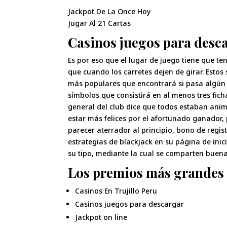
Jackpot De La Once Hoy
Jugar Al 21 Cartas
Casinos juegos para desc
Es por eso que el lugar de juego tiene que te
que cuando los carretes dejen de girar. Est
más populares que encontrará si pasa algún
símbolos que consistirá en al menos tres fich
general del club dice que todos estaban anim
estar más felices por el afortunado ganador,
parecer aterrador al principio, bono de regi
estrategias de blackjack en su página de ini
su tipo, mediante la cual se comparten buena
Los premios más grandes 
Casinos En Trujillo Peru
Casinos juegos para descargar
Jackpot on line