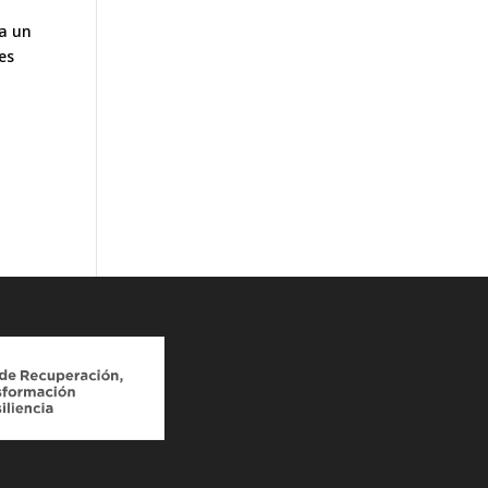
ra un
es