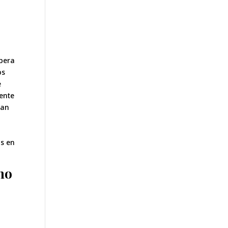
spera
os
e
rente
ían
os en
no