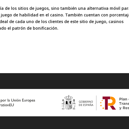
a de los sitios de juegos, sino también una alternativa móvil pa
 un juego de habilidad en el casino. También cuentan con porcentaj
eal de cada uno de los clientes de este sitio de juego, casinos
do el patrón de bonificación.