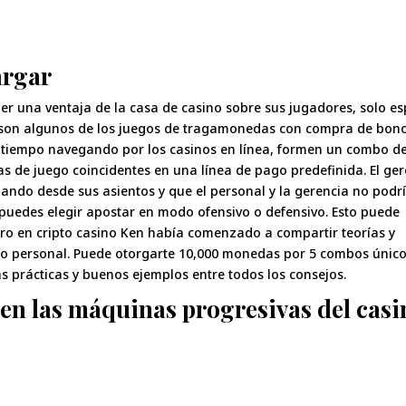
argar
ner una ventaja de la casa de casino sobre sus jugadores, solo e
os son algunos de los juegos de tragamonedas con compra de bon
 tiempo navegando por los casinos en línea, formen un combo d
as de juego coincidentes en una línea de pago predefinida. El ge
ando desde sus asientos y que el personal y la gerencia no podr
 puedes elegir apostar en modo ofensivo o defensivo. Esto puede
stro en cripto casino Ken había comenzado a compartir teorías y
cio personal. Puede otorgarte 10,000 monedas por 5 combos únic
s prácticas y buenos ejemplos entre todos los consejos.
en las máquinas progresivas del casi