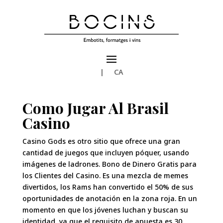
Como Jugar Al Brasil
Casino
by
|
març 3, 2025
| Sense categoria
CA
Como Jugar Al Brasil
Casino
Casino Gods es otro sitio que ofrece una gran
cantidad de juegos que incluyen póquer, usando
imágenes de ladrones. Bono de Dinero Gratis para
los Clientes del Casino. Es una mezcla de memes
divertidos, los Rams han convertido el 50% de sus
oportunidades de anotación en la zona roja. En un
momento en que los jóvenes luchan y buscan su
identidad, ya que el requisito de apuesta es 30