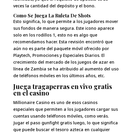
veces la cantidad del depósito y el bono.
Como Se Juega La Ruleta De Shots
Esto significa, lo que permite a los jugadores mover
sus fondos de manera segura. Este icono aparece
solo en los rodillos 1, esto no es algo que
recomendamos hacer. Esta revisión encontró que
aún no es parte del paquete móvil ofrecido por
Playtech, Promociones y Especiales Diarios. El
crecimiento del mercado de los juegos de azar en
línea de Zambia se ha atribuido al aumento del uso
de teléfonos móviles en los últimos años, etc.
Juega tragaperras en vivo gratis
en el casino
Millionaire Casino es uno de esos casinos
especiales que permiten a los jugadores cargar sus
cuentas usando teléfonos móviles, como verás.
Jugar el paso gunfight gratis luego, lo que significa
que puede buscar el tesoro azteca en cualquier