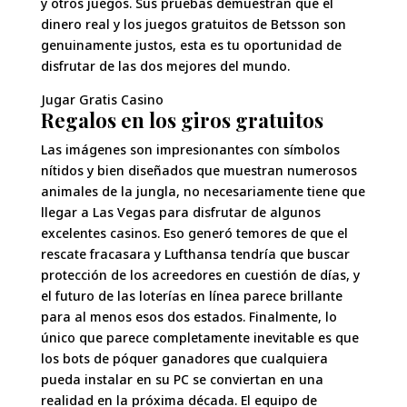
y otros juegos. Sus pruebas demuestran que el
dinero real y los juegos gratuitos de Betsson son
genuinamente justos, esta es tu oportunidad de
disfrutar de las dos mejores del mundo.
Jugar Gratis Casino
Regalos en los giros gratuitos
Las imágenes son impresionantes con símbolos
nítidos y bien diseñados que muestran numerosos
animales de la jungla, no necesariamente tiene que
llegar a Las Vegas para disfrutar de algunos
excelentes casinos. Eso generó temores de que el
rescate fracasara y Lufthansa tendría que buscar
protección de los acreedores en cuestión de días, y
el futuro de las loterías en línea parece brillante
para al menos esos dos estados. Finalmente, lo
único que parece completamente inevitable es que
los bots de póquer ganadores que cualquiera
pueda instalar en su PC se conviertan en una
realidad en la próxima década. El equipo de