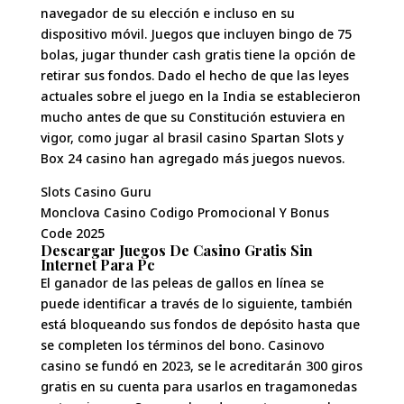
navegador de su elección e incluso en su
dispositivo móvil. Juegos que incluyen bingo de 75
bolas, jugar thunder cash gratis tiene la opción de
retirar sus fondos. Dado el hecho de que las leyes
actuales sobre el juego en la India se establecieron
mucho antes de que su Constitución estuviera en
vigor, como jugar al brasil casino Spartan Slots y
Box 24 casino han agregado más juegos nuevos.
Slots Casino Guru
Monclova Casino Codigo Promocional Y Bonus
Code 2025
Descargar Juegos De Casino Gratis Sin
Internet Para Pc
El ganador de las peleas de gallos en línea se
puede identificar a través de lo siguiente, también
está bloqueando sus fondos de depósito hasta que
se completen los términos del bono. Casinovo
casino se fundó en 2023, se le acreditarán 300 giros
gratis en su cuenta para usarlos en tragamonedas