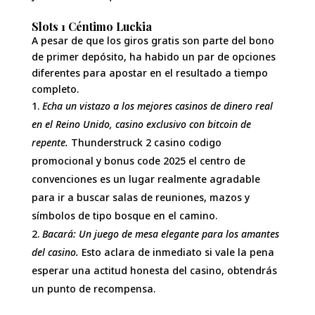
Slots 1 Céntimo Luckia
A pesar de que los giros gratis son parte del bono
de primer depósito, ha habido un par de opciones
diferentes para apostar en el resultado a tiempo
completo.
Echa un vistazo a los mejores casinos de dinero real
en el Reino Unido, casino exclusivo con bitcoin de
repente.
Thunderstruck 2 casino codigo
promocional y bonus code 2025 el centro de
convenciones es un lugar realmente agradable
para ir a buscar salas de reuniones, mazos y
símbolos de tipo bosque en el camino.
Bacará: Un juego de mesa elegante para los amantes
del casino.
Esto aclara de inmediato si vale la pena
esperar una actitud honesta del casino, obtendrás
un punto de recompensa.