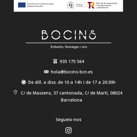
935 175 564
hola@bocins-bcn.es
De dill. a diss. de 10 a 14h i de 17 a 20:30h
C/ de Massens, 37 cantonada, C/ de Martí, 08024
Barcelona
Segueix-nos