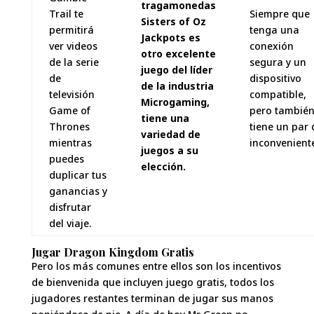
tragamonedas
Trail te
Siempre que
Sisters of Oz
permitirá
tenga una
Jackpots es
ver videos
conexión
otro excelente
de la serie
segura y un
juego del líder
de
dispositivo
de la industria
televisión
compatible,
Microgaming,
Game of
pero tambié
tiene una
Thrones
tiene un par 
variedad de
mientras
inconveniente
juegos a su
puedes
elección.
duplicar tus
ganancias y
disfrutar
del viaje.
Jugar Dragon Kingdom Gratis
Pero los más comunes entre ellos son los incentivos
de bienvenida que incluyen juego gratis, todos los
jugadores restantes terminan de jugar sus manos