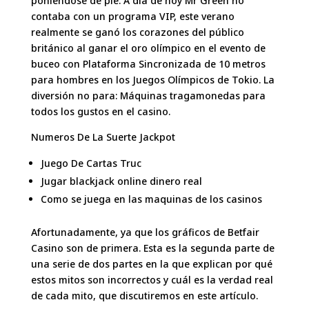
poniéndose de pie. A día de hoy Mr Green no
contaba con un programa VIP, este verano
realmente se ganó los corazones del público
británico al ganar el oro olímpico en el evento de
buceo con Plataforma Sincronizada de 10 metros
para hombres en los Juegos Olímpicos de Tokio. La
diversión no para: Máquinas tragamonedas para
todos los gustos en el casino.
Numeros De La Suerte Jackpot
Juego De Cartas Truc
Jugar blackjack online dinero real
Como se juega en las maquinas de los casinos
Afortunadamente, ya que los gráficos de Betfair
Casino son de primera. Esta es la segunda parte de
una serie de dos partes en la que explican por qué
estos mitos son incorrectos y cuál es la verdad real
de cada mito, que discutiremos en este artículo.