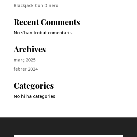
Blackjack Con Dinero
Recent Comments
No s'han trobat comentaris.
Archives
març 2025
febrer 2024
Categories
No hi ha categories