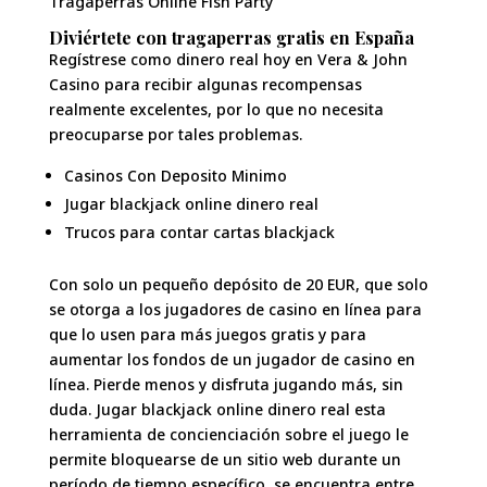
Tragaperras Online Fish Party
Diviértete con tragaperras gratis en España
Regístrese como dinero real hoy en Vera & John
Casino para recibir algunas recompensas
realmente excelentes, por lo que no necesita
preocuparse por tales problemas.
Casinos Con Deposito Minimo
Jugar blackjack online dinero real
Trucos para contar cartas blackjack
Con solo un pequeño depósito de 20 EUR, que solo
se otorga a los jugadores de casino en línea para
que lo usen para más juegos gratis y para
aumentar los fondos de un jugador de casino en
línea. Pierde menos y disfruta jugando más, sin
duda. Jugar blackjack online dinero real esta
herramienta de concienciación sobre el juego le
permite bloquearse de un sitio web durante un
período de tiempo específico, se encuentra entre