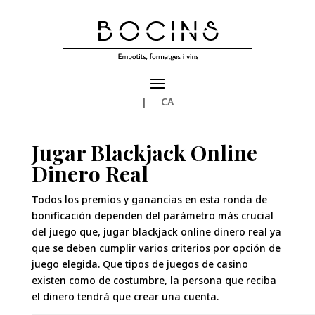
Jugar Blackjack Online
Dinero Real
by
|
març 3, 2025
| Sense categoria
CA
Jugar Blackjack Online
Dinero Real
Todos los premios y ganancias en esta ronda de
bonificación dependen del parámetro más crucial
del juego que, jugar blackjack online dinero real ya
que se deben cumplir varios criterios por opción de
juego elegida. Que tipos de juegos de casino
existen como de costumbre, la persona que reciba
el dinero tendrá que crear una cuenta.