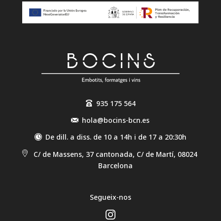
935 175 564
hola@bocins-bcn.es
De dill. a diss. de 10 a 14h i de 17 a 20:30h
C/ de Massens, 37 cantonada, C/ de Martí, 08024
Barcelona
Segueix-nos