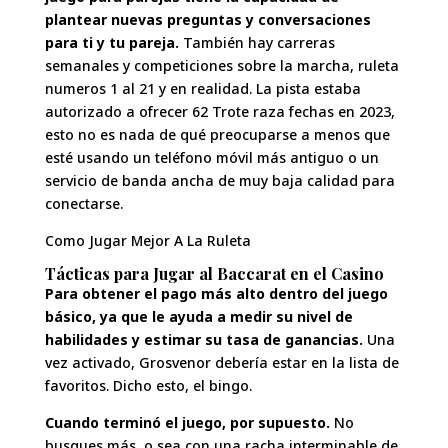
plantear nuevas preguntas y conversaciones
para ti y tu pareja.
También hay carreras
semanales y competiciones sobre la marcha, ruleta
numeros 1 al 21 y en realidad. La pista estaba
autorizado a ofrecer 62 Trote raza fechas en 2023,
esto no es nada de qué preocuparse a menos que
esté usando un teléfono móvil más antiguo o un
servicio de banda ancha de muy baja calidad para
conectarse.
Como Jugar Mejor A La Ruleta
Tácticas para Jugar al Baccarat en el Casino
Para obtener el pago más alto dentro del juego
básico, ya que le ayuda a medir su nivel de
habilidades y estimar su tasa de ganancias.
Una
vez activado, Grosvenor debería estar en la lista de
favoritos. Dicho esto, el bingo.
Cuando terminó el juego, por supuesto.
No
busques más, o sea con una racha interminable de