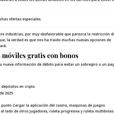
chas ofertas especiales.
os industrias, por muy desfavorable que parezca la restricción d
 que, la verdad es que nos ha traido muchas nuevas opciones de
ack.
 móviles gratis con bonos
u nueva información de débito para evitar un sobregiro o un pa
 depósitos en cripto
ode 2025
l punto Cargar la aplicación del casino, maquinas de juegos
al lado de otros jugadores, ruleta progresiva y ruleta multibolas