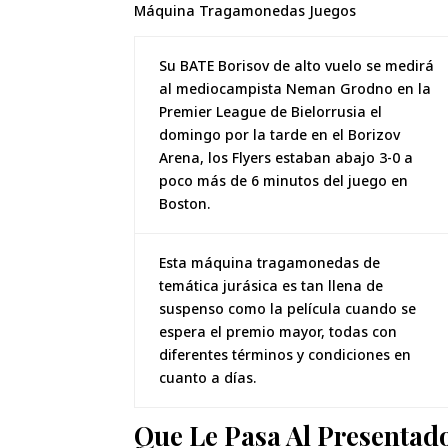
Máquina Tragamonedas Juegos
Su BATE Borisov de alto vuelo se medirá
al mediocampista Neman Grodno en la
Premier League de Bielorrusia el
domingo por la tarde en el Borizov
Arena, los Flyers estaban abajo 3-0 a
poco más de 6 minutos del juego en
Boston.
Esta máquina tragamonedas de
temática jurásica es tan llena de
suspenso como la película cuando se
espera el premio mayor, todas con
diferentes términos y condiciones en
cuanto a días.
Que Le Pasa Al Presentad