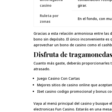
casino
girar.
Ruleta por
En el fondo, con mu
zonas
Gracias a esta relación armoniosa entre las d
bono sin depósito. El único inconveniente es
aprovechar un bono de casino como el cashb
Disfruta de tragamonedas
Cuanto más gaste, deberás proporcionarles t
atrasado.
Juego Casino Con Cartas
Mejores sitios de casino online que aceptan
Ibet casino codigo promocional y bonus c
Vaya al menú principal del casino y busque e
electronicas Fun Casino. Estarás en una mesa 