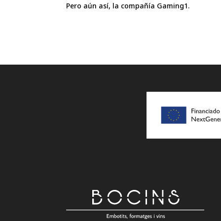
Pero aún así, la compañía Gaming1.