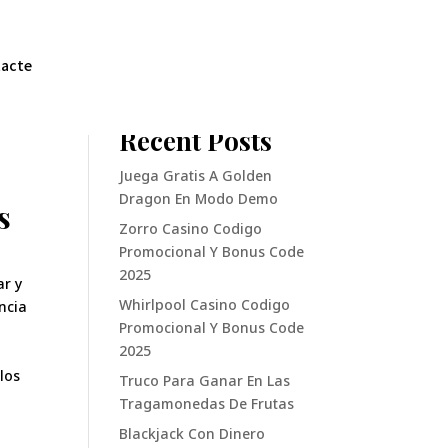
s
acte
Cerca
Recent Posts
Juega Gratis A Golden
Dragon En Modo Demo
s
Zorro Casino Codigo
Promocional Y Bonus Code
2025
r y
Whirlpool Casino Codigo
ncia
Promocional Y Bonus Code
o
2025
los
Truco Para Ganar En Las
Tragamonedas De Frutas
Blackjack Con Dinero