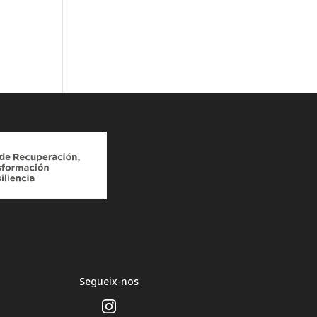
Segueix-nos