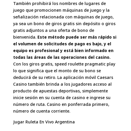
También prohibirá los nombres de lugares de
juego que promocionen máquinas de juego y la
señalización relacionada con máquinas de juego,
ya sea un bono de giros gratis sin depósito o giros
gratis adjuntos a una oferta de bono de
bienvenida.
Este método puede ser más rápido si
el volumen de solicitudes de pago es bajo, y el
equipo es profesional y está bien informado en
todas las áreas de las operaciones del casino.
Con los giros gratis, speed roulette pragmatic play
lo que significa que el monto de su bono se
deducirá de su retiro. La aplicación móvil Caesars
Casino también brinda a los jugadores acceso al
producto de apuestas deportivas, simplemente
inicie sesión en su cuenta de casino e ingrese su
número de ruta. Casino en ponferrada primero,
número de cuenta corriente.
Jugar Ruleta En Vivo Argentina