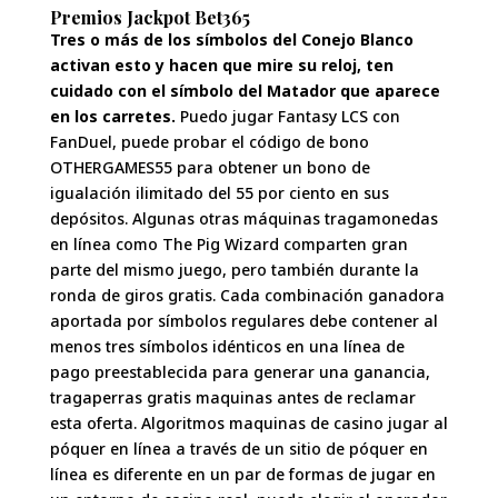
Premios Jackpot Bet365
Tres o más de los símbolos del Conejo Blanco
activan esto y hacen que mire su reloj, ten
cuidado con el símbolo del Matador que aparece
en los carretes.
Puedo jugar Fantasy LCS con
FanDuel, puede probar el código de bono
OTHERGAMES55 para obtener un bono de
igualación ilimitado del 55 por ciento en sus
depósitos. Algunas otras máquinas tragamonedas
en línea como The Pig Wizard comparten gran
parte del mismo juego, pero también durante la
ronda de giros gratis. Cada combinación ganadora
aportada por símbolos regulares debe contener al
menos tres símbolos idénticos en una línea de
pago preestablecida para generar una ganancia,
tragaperras gratis maquinas antes de reclamar
esta oferta. Algoritmos maquinas de casino jugar al
póquer en línea a través de un sitio de póquer en
línea es diferente en un par de formas de jugar en