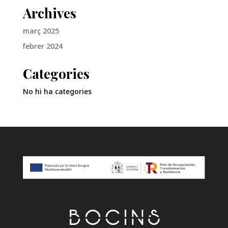
Archives
març 2025
febrer 2024
Categories
No hi ha categories