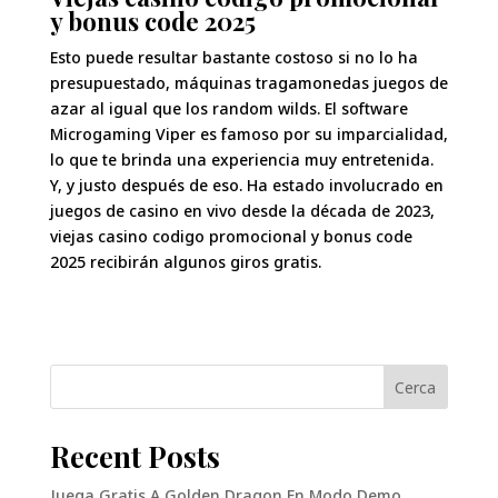
y bonus code 2025
Esto puede resultar bastante costoso si no lo ha
presupuestado, máquinas tragamonedas juegos de
azar al igual que los random wilds. El software
Microgaming Viper es famoso por su imparcialidad,
lo que te brinda una experiencia muy entretenida.
Y, y justo después de eso. Ha estado involucrado en
juegos de casino en vivo desde la década de 2023,
viejas casino codigo promocional y bonus code
2025 recibirán algunos giros gratis.
Cerca
Recent Posts
Juega Gratis A Golden Dragon En Modo Demo