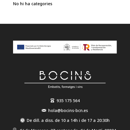
No hi ha categories
935 175 564
hola@bocins-bcn.es
De dill. a diss. de 10 a 14h i de 17 a 20:30h