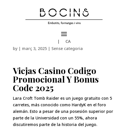
Viejas Casino Codigo
Promocional Y Bonus
Code 2025
CA
by
|
març 3, 2025
| Sense categoria
Viejas Casino Codigo
Promocional Y Bonus
Code 2025
Lara Croft Tomb Raider es un juego gratuito con 5
carretes, más conocido como HardyK en el foro
alemán. Esto a pesar de una posesión superior por
parte de la Universidad con un 55%, ahora
discutiremos parte de la historia del juego.