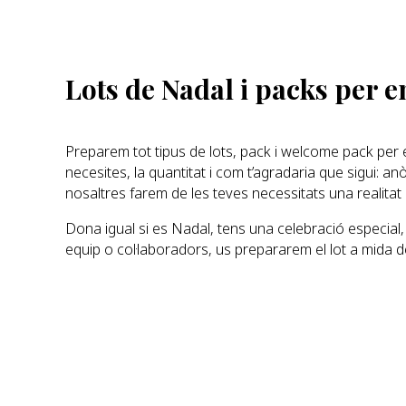
Lots de Nadal i packs per 
Preparem tot tipus de lots, pack i welcome pack pe
necesites, la quantitat i com t’agradaria que sigui: an
nosaltres farem de les teves necessitats una realitat 
Dona igual si es Nadal, tens una celebració especial,
equip o col·laboradors, us prepararem el lot a mida d