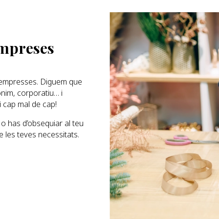
empreses
r empresses. Diguem que
ònim, corporatiu… i
i cap mal de cap!
 o has d’obsequiar al teu
e les teves necessitats.