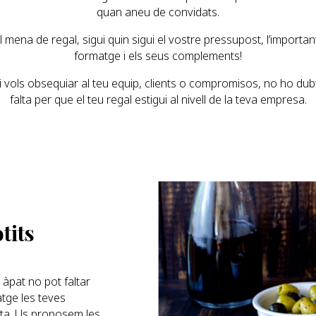
quan aneu de convidats.
ena de regal, sigui quin sigui el vostre pressupost, l’importan
formatge i els seus complements!
 vols obsequiar al teu equip, clients o compromisos, no ho dubti
falta per que el teu regal estigui al nivell de la teva empresa.
tits
àpat no pot faltar
tge les teves
esta. Us proposem les