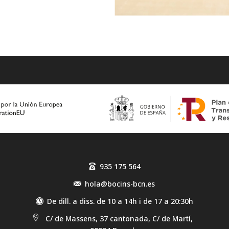
935 175 564
hola@bocins-bcn.es
De dill. a diss. de 10 a 14h i de 17 a 20:30h
C/ de Massens, 37 cantonada, C/ de Martí,