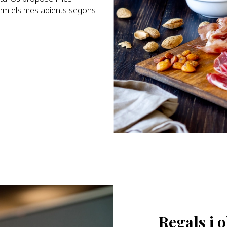
irem els mes adients segons
Regals i 