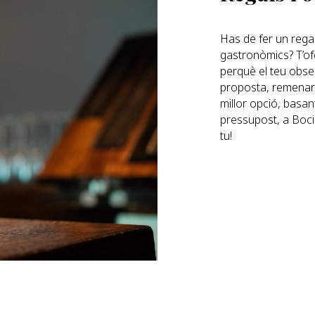
Has de fer un rega
gastronòmics? T’ofe
perquè el teu obse
proposta, remenare
millor opció, basan
pressupost, a Bocin
tu!