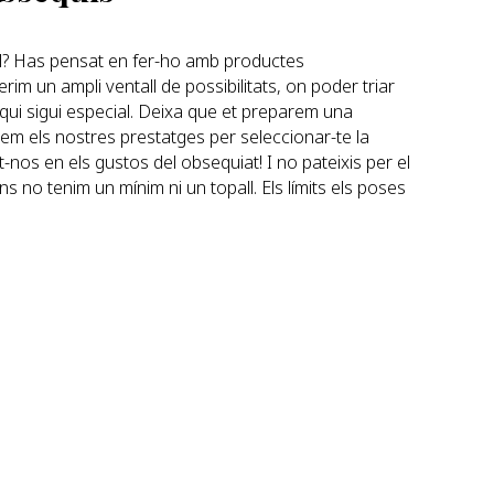
l? Has pensat en fer-ho amb productes
rim un ampli ventall de possibilitats, on poder triar
qui sigui especial. Deixa que et preparem una
m els nostres prestatges per seleccionar-te la
t-nos en els gustos del obsequiat! I no pateixis per el
s no tenim un mínim ni un topall. Els límits els poses