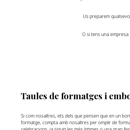
Us preparem qualsevol m
O si tens una empresa i
Taules de formatges i embo
Si com nosaltres, ets dels que pensen que en un bon 
formatge, compta amb nosaltres per omplir de forma
celebracions, ja siguin les més íntimes o una gran f