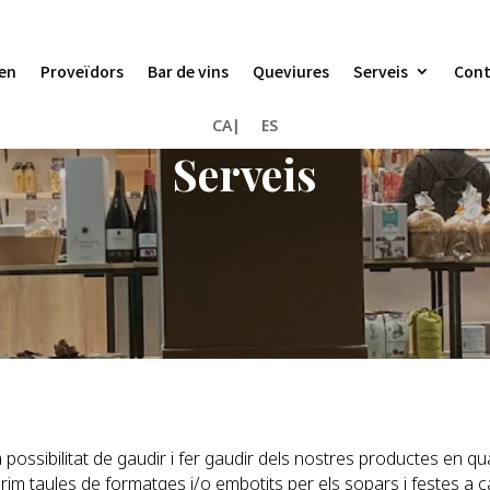
en
Proveïdors
Bar de vins
Queviures
Serveis
Cont
CA
ES
Serveis
possibilitat de gaudir i fer gaudir dels nostres productes en 
rim taules de formatges i/o embotits per els sopars i festes a 