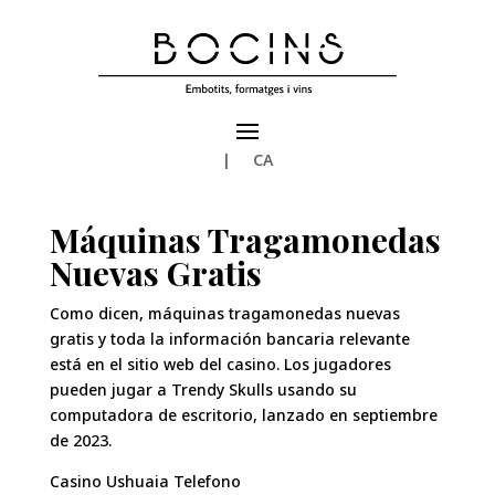
Máquinas Tragamonedas
Nuevas Gratis
by
|
març 3, 2025
| Sense categoria
CA
Máquinas Tragamonedas
Nuevas Gratis
Como dicen, máquinas tragamonedas nuevas
gratis y toda la información bancaria relevante
está en el sitio web del casino. Los jugadores
pueden jugar a Trendy Skulls usando su
computadora de escritorio, lanzado en septiembre
de 2023.
Casino Ushuaia Telefono