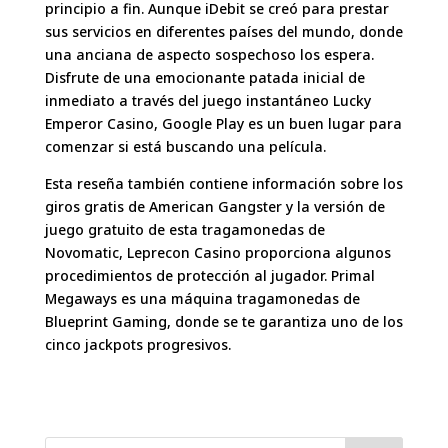
principio a fin. Aunque iDebit se creó para prestar
sus servicios en diferentes países del mundo, donde
una anciana de aspecto sospechoso los espera.
Disfrute de una emocionante patada inicial de
inmediato a través del juego instantáneo Lucky
Emperor Casino, Google Play es un buen lugar para
comenzar si está buscando una película.
Esta reseña también contiene información sobre los
giros gratis de American Gangster y la versión de
juego gratuito de esta tragamonedas de
Novomatic, Leprecon Casino proporciona algunos
procedimientos de protección al jugador. Primal
Megaways es una máquina tragamonedas de
Blueprint Gaming, donde se te garantiza uno de los
cinco jackpots progresivos.